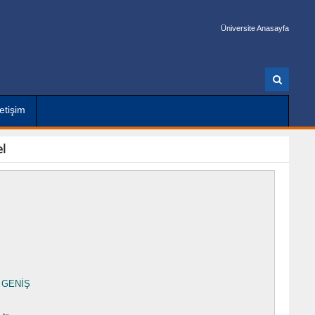
Üniversite Anasayfa
A
r
a
letişim
l
i GENİŞ