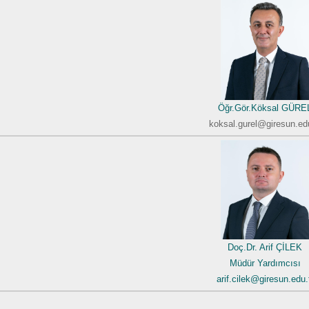
Öğr.Gör.Köksal GÜRE
koksal.gurel@giresun.edu
Doç.Dr. Arif ÇİLEK
Müdür Yardımcısı
arif.cilek@giresun.edu.