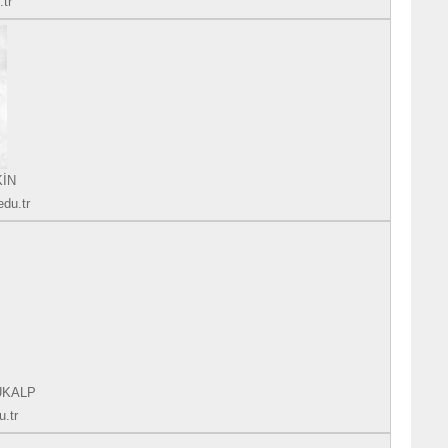
tr
KİN
edu.tr
TUKALP
.tr