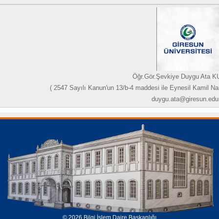
Öğr.Gör.Şevkiye Duygu Ata
( 2547 Sayılı Kanun'un 13/b-4 maddesi ile Eynesil Kamil N
duygu.ata@giresun.edu.
© 2026 Bilgi İşlem Daire Başkanlığı