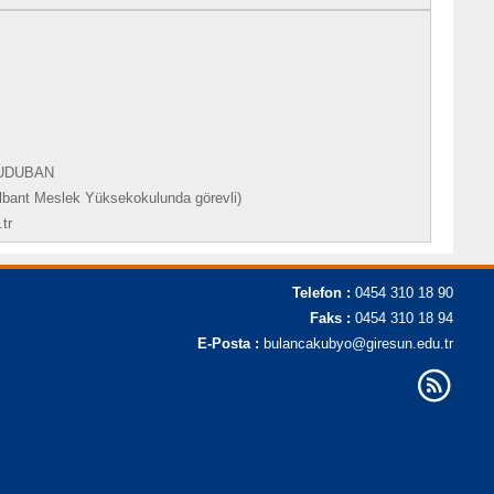
 KUDUBAN
albant Meslek Yüksekokulunda görevli)
tr
Telefon :
0454 310 18 90
Faks :
0454 310 18 94
E-Posta :
bulancakubyo@giresun.edu.tr