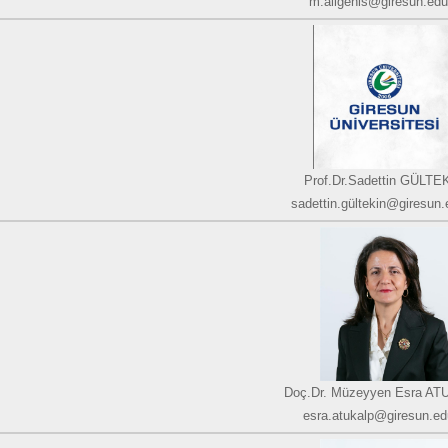
m.aligenis@giresun.edu.
Prof.Dr.Sadettin GÜLTE
sadettin.gültekin@giresun.
Doç.Dr. Müzeyyen Esra A
esra.atukalp@giresun.edu